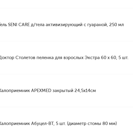
Гель SENI CARE д/тела активизирующий с гуараной, 250 мл
Доктор Столетов пеленка для взрослых Экстра 60 х 60, 5 шт.
Калоприемник APEXMED закрытый 24,5х14см
Калоприемник Абуцел-ВТ, 5 шт. (диаметр стомы 80 мм)