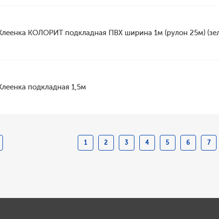
Клеенка КОЛОРИТ подкладная ПВХ ширина 1м (рулон 25м) (зел
Клеенка подкладная 1,5м
1
2
3
4
5
6
7