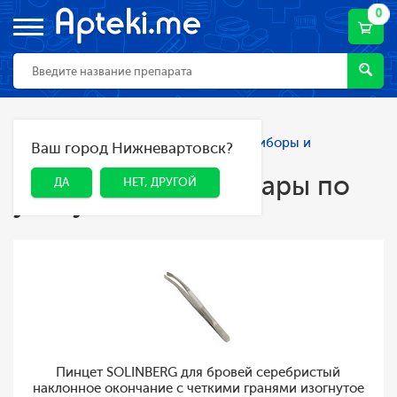
0
Главная
Каталог
Косметика
Приборы и
Ваш город Нижневартовск?
ДА
НЕТ, ДРУГОЙ
аксессуары по уходу за лицом
Приборы и аксессуары по
ДА
НЕТ, ДРУГОЙ
уходу за лицом
Пинцет SOLINBERG для бровей серебристый
наклонное окончание с четкими гранями изогнутое